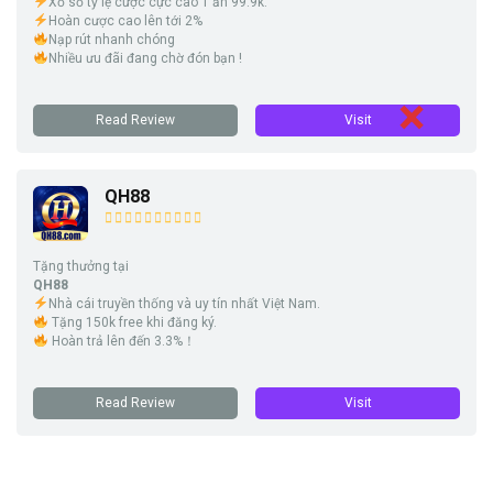
Xổ số tỷ lệ cược cực cao 1 ăn 99.9k.
Hoàn cược cao lên tới 2%
Nạp rút nhanh chóng
Nhiều ưu đãi đang chờ đón bạn !
Read Review
Visit
QH88
Tặng thưởng tại
QH88
Nhà cái truyền thống và uy tín nhất Việt Nam.
Tặng 150k free khi đăng ký.
Hoàn trả lên đến 3.3%！
Read Review
Visit