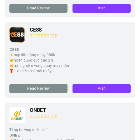
Read Review
Visit
CE88
CE88
nạp đầu tặng ngay 388K
hoàn cược cực cao 2%
trải nghiệm vòng quay may mắn
lì xì miễn phí mỗi ngày
Read Review
Visit
ONBET
Tặng thưởng miễn phí
ONBET