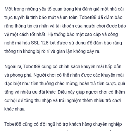
Một trong những yếu tố quan trọng khi đánh giá một nhà cái
trực tuyến là tính bảo mật và an toàn. Tobet88 đã đảm bảo
rằng thông tin cá nhân và tài khoản của người chơi được bảo
vệ một cách tốt nhất. Hệ thống bảo mật cao cấp và công
nghệ mã hóa SSL 128-bit được sử dụng để đảm bảo rằng
thông tin không bị rò rỉ và gian lận không xảy ra.
Ngoài ra, Tobet88 cũng có chính sách khuyến mãi hấp dẫn
và phong phú. Người chơi có thể nhận được các khuyến mãi
đặc biệt như tiền thưởng chào mừng, hoàn trả tiền cược, quà
tặng và nhiều ưu đãi khác. Điều này giúp người chơi có thêm
cơ hội để tăng thu nhập và trải nghiệm thêm nhiều trò chơi
khác nhau.
Tobet88 cũng có đội ngũ hỗ trợ khách hàng chuyên nghiệp