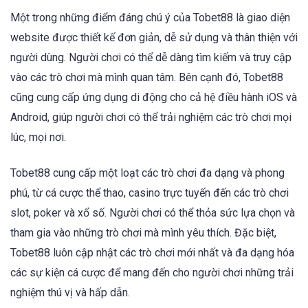
Một trong những điểm đáng chú ý của Tobet88 là giao diện
website được thiết kế đơn giản, dễ sử dụng và thân thiện với
người dùng. Người chơi có thể dễ dàng tìm kiếm và truy cập
vào các trò chơi mà mình quan tâm. Bên cạnh đó, Tobet88
cũng cung cấp ứng dụng di động cho cả hệ điều hành iOS và
Android, giúp người chơi có thể trải nghiệm các trò chơi mọi
lúc, mọi nơi.
Tobet88 cung cấp một loạt các trò chơi đa dạng và phong
phú, từ cá cược thể thao, casino trực tuyến đến các trò chơi
slot, poker và xổ số. Người chơi có thể thỏa sức lựa chọn và
tham gia vào những trò chơi mà mình yêu thích. Đặc biệt,
Tobet88 luôn cập nhật các trò chơi mới nhất và đa dạng hóa
các sự kiện cá cược để mang đến cho người chơi những trải
nghiệm thú vị và hấp dẫn.