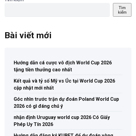
Tìm
kiếm
Bài viết mới
Hướng dẫn cá cược vô địch World Cup 2026
tặng tiền thưởng cao nhất
Kết quả và tỷ số Mỹ vs Úc tại World Cup 2026
cập nhật mới nhất
Góc nhìn trước trận dự đoán Poland World Cup
2026 có gì đáng chú ý
nhận định Uruguay world cup 2026 Có Giấy
Phép Uy Tín 2026
Hướng dẫn đăng ký KUBET để dự đoán vòng