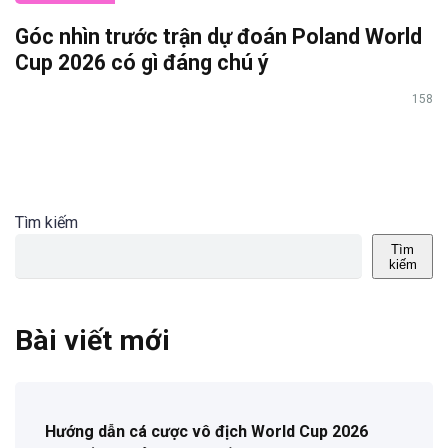
Góc nhìn trước trận dự đoán Poland World
Cup 2026 có gì đáng chú ý
158
Tìm kiếm
Tìm
kiếm
Bài viết mới
Hướng dẫn cá cược vô địch World Cup 2026