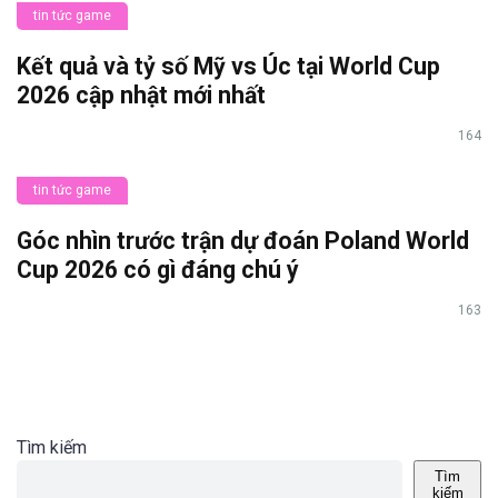
tin tức game
Kết quả và tỷ số Mỹ vs Úc tại World Cup
2026 cập nhật mới nhất
164
tin tức game
Góc nhìn trước trận dự đoán Poland World
Cup 2026 có gì đáng chú ý
163
Tìm kiếm
Tìm
kiếm