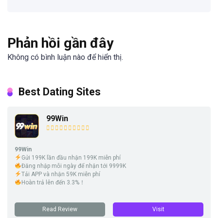
Phản hồi gần đây
Không có bình luận nào để hiển thị.
Best Dating Sites
99Win
99Win
Gửi 199K lần đầu nhận 199K miễn phí
Đăng nhập mỗi ngày để nhận tới 9999K
Tải APP và nhận 59K miễn phí
Hoàn trả lên đến 3.3%！
Read Review
Visit