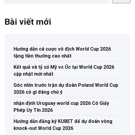
Bài viết mới
Hướng dẫn cá cược vô địch World Cup 2026
tặng tiền thưởng cao nhất
Kết quả và tỷ số Mỹ vs Úc tại World Cup 2026
cập nhật mới nhất
Góc nhìn trước trận dự đoán Poland World Cup
2026 có gì đáng chú ý
nhận định Uruguay world cup 2026 Có Giấy
Phép Uy Tín 2026
Hướng dẫn đăng ký KUBET để dự đoán vòng
knock-out World Cup 2026