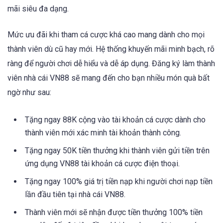
mãi siêu đa dạng.
Mức ưu đãi khi tham cá cược khá cao mang dành cho mọi
thành viên dù cũ hay mới. Hệ thống khuyến mãi minh bạch, rõ
ràng để người chơi dễ hiểu và dễ áp dụng. Đăng ký làm thành
viên nhà cái VN88 sẽ mang đến cho bạn nhiều món quà bất
ngờ như sau:
Tặng ngay 88K cộng vào tài khoản cá cược dành cho
thành viên mới xác minh tài khoản thành công.
Tặng ngay 50K tiền thưởng khi thành viên gửi tiền trên
ứng dụng VN88 tài khoản cá cược điện thoại.
Tặng ngay 100% giá trị tiền nạp khi người chơi nạp tiền
lần đầu tiên tại nhà cái VN88.
Thành viên mới sẽ nhận được tiền thưởng 100% tiền