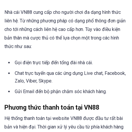
Nhà cái VN88 cung cấp cho người chơi đa dạng hình thức
liên hệ. Từ những phương pháp có dạng phổ thông đơn giản
cho tới những cách liên hệ cao cấp hơn. Tùy vào điều kiện
bản thân mà cược thủ có thể lựa chọn một trong các hình
thức như sau:
Gọi điện trực tiếp đến tổng đài nhà cái.
Chat trực tuyến qua các ứng dụng Live chat, Facebook,
Zalo, Viber, Skype.
Gửi Email đến bộ phận chăm sóc khách hàng.
Phương thức thanh toán tại VN88
Hệ thống thanh toán tại website VN88 được đầu tư rất bài
bản và hiện đại. Thời gian xử lý yêu cầu từ phía khách hàng