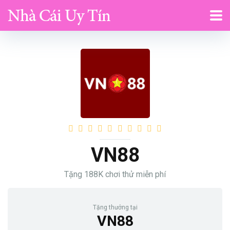
VN88
Tặng 188K chơi thử miễn phí
Tặng thưởng tại
VN88