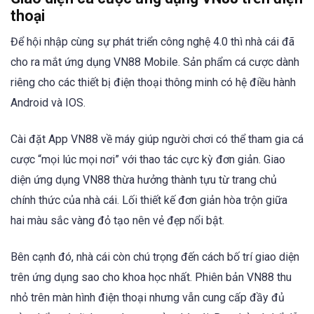
thoại
Để hội nhập cùng sự phát triển công nghệ 4.0 thì nhà cái đã
cho ra mắt ứng dụng VN88 Mobile. Sản phẩm cá cược dành
riêng cho các thiết bị điện thoại thông minh có hệ điều hành
Android và IOS.
Cài đặt App VN88 về máy giúp người chơi có thể tham gia cá
cược “mọi lúc mọi nơi” với thao tác cực kỳ đơn giản. Giao
diện ứng dụng VN88 thừa hưởng thành tựu từ trang chủ
chính thức của nhà cái. Lối thiết kế đơn giản hòa trộn giữa
hai màu sắc vàng đỏ tạo nên vẻ đẹp nổi bật.
Bên cạnh đó, nhà cái còn chú trọng đến cách bố trí giao diện
trên ứng dụng sao cho khoa học nhất. Phiên bản VN88 thu
nhỏ trên màn hình điện thoại nhưng vẫn cung cấp đầy đủ