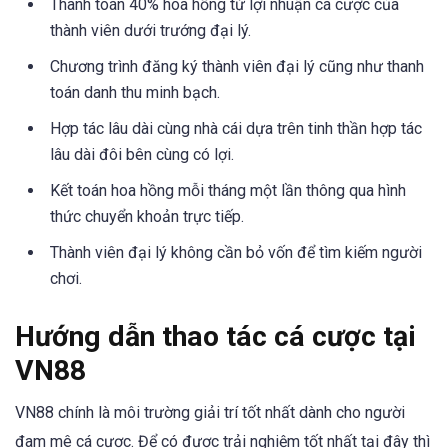
Thanh toán 40% hoa hồng từ lợi nhuận cá cược của
thành viên dưới trướng đại lý.
Chương trình đăng ký thành viên đại lý cũng như thanh
toán danh thu minh bạch.
Hợp tác lâu dài cùng nhà cái dựa trên tinh thần hợp tác
lâu dài đôi bên cùng có lợi.
Kết toán hoa hồng mỗi tháng một lần thông qua hình
thức chuyển khoản trực tiếp.
Thành viên đại lý không cần bỏ vốn để tìm kiếm người
chơi.
Hướng dẫn thao tác cá cược tại
VN88
VN88 chính là môi trường giải trí tốt nhất dành cho người
đam mê cá cược. Để có được trải nghiệm tốt nhất tại đây thì