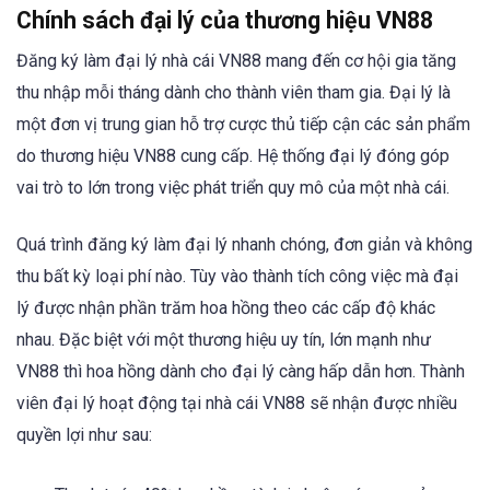
Chính sách đại lý của thương hiệu VN88
Đăng ký làm đại lý nhà cái VN88 mang đến cơ hội gia tăng
thu nhập mỗi tháng dành cho thành viên tham gia. Đại lý là
một đơn vị trung gian hỗ trợ cược thủ tiếp cận các sản phẩm
do thương hiệu VN88 cung cấp. Hệ thống đại lý đóng góp
vai trò to lớn trong việc phát triển quy mô của một nhà cái.
Quá trình đăng ký làm đại lý nhanh chóng, đơn giản và không
thu bất kỳ loại phí nào. Tùy vào thành tích công việc mà đại
lý được nhận phần trăm hoa hồng theo các cấp độ khác
nhau. Đặc biệt với một thương hiệu uy tín, lớn mạnh như
VN88 thì hoa hồng dành cho đại lý càng hấp dẫn hơn. Thành
viên đại lý hoạt động tại nhà cái VN88 sẽ nhận được nhiều
quyền lợi như sau: