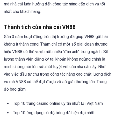
mà nhà cái luôn hướng đến công tác nâng cấp dịch vụ tốt
nhất cho khách hàng.
Thành tích của nhà cái VN88
Gần 3 năm hoạt động trên thị trường đã giúp VN88 gặt hái
không ít thành công. Thậm chí có một số giai đoạn thương
hiệu VN88 có thể vượt mặt nhiều “đàn anh” trong ngành. Số
lượng thành viên đăng ký tài khoản không ngừng chính là
minh chứng nói lên sức hút tuyệt vời của nhà cái này. Nhờ
vào việc đầu tư chú trọng công tác nâng cao chất lượng dịch
vụ mà VN88 có thể đạt được vô số giải thưởng lớn. Trong
đó bao gồm:
Top 10 trang casino online uy tín nhất tại Việt Nam
Top 10 ứng dụng cá độ bóng đá hiện đại nhất.