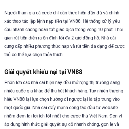
Người tham gia cá cược chỉ cần thực hiện đầy đủ và chính
xác thao tác lập lệnh nạp tiền tại VN88. Hệ thống xử lý yêu
cầu nhanh chóng hoàn tất giao dịch trong vòng 10 phút. Thời
gian rút tiền diễn ra ổn định tối đa 2 giờ đồng hồ. Nhà cái
cung cấp nhiều phương thức nạp và rút tiền đa dạng để cược
thủ có thể lựa chọn thỏa thích.
Giải quyết khiếu nại tại VN88
Phần lớn các nhà cái hiện nay đều mở rộng thị trường sang
nhiều quốc gia khác để thu hút khách hàng. Tuy nhiên thương
hiệu VN88 lại lựa chọn hướng đi ngược lại là tập trung vào
một quốc gia. Nhà cái đẩy mạnh công tác đầu tư website
nhằm đem lại lợi ích tốt nhất cho cược thủ Việt Nam. Đơn vị
áp dụng hình thức giải quyết sự cố nhanh chóng, gọn lẹ và