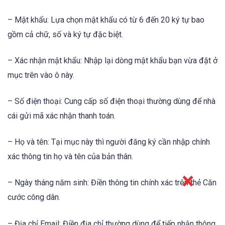
– Mật khẩu: Lựa chọn mật khẩu có từ 6 đến 20 ký tự bao
gồm cả chữ, số và ký tự đặc biệt.
– Xác nhận mật khẩu: Nhập lại dòng mật khẩu bạn vừa đặt ở
mục trên vào ô này.
– Số điện thoại: Cung cấp số điện thoại thường dùng để nhà
cái gửi mã xác nhận thanh toán.
– Họ và tên: Tại mục này thì người đăng ký cần nhập chính
xác thông tin họ và tên của bản thân.
– Ngày tháng năm sinh: Điền thông tin chính xác trên thẻ Căn
cước công dân.
– Địa chỉ Email: Điền địa chỉ thường dùng để tiếp nhận thông