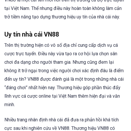
tại Việt Nam. Thế nhưng điều này hoàn toàn không làm cản
trở tiềm năng tạo dựng thương hiệu uy tín của nhà cái này.
Uy tín nhà cái VN88
Trên thị trường hiện có vô số địa chỉ cung cấp dịch vụ cá
cược trực tuyến. Điều này vừa tạo ra cơ hội lựa chọn sân
chơi đa dạng cho người tham gia. Nhưng cũng đem lại
không ít trở ngại trong việc người chơi xác định đâu là điểm
đến uy tín? VN88 được đánh giá là một trong những nhà cái
“đáng chơi” nhất hiện nay. Thương hiệu góp phần thúc đẩy
lĩnh vực cá cược online tại Việt Nam thêm hiện đại và văn
minh.
Nhiều trang nhân định nhà cái đã đưa ra phản hồi khá tích
cực sau khi nghiên cứu về VN88. Thương hiệu VN88 có