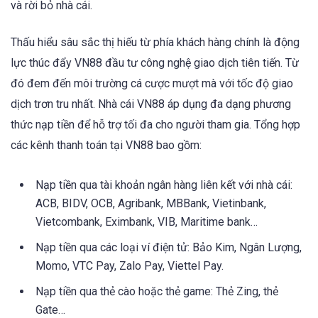
và rời bỏ nhà cái.
Thấu hiểu sâu sắc thị hiếu từ phía khách hàng chính là động
lực thúc đẩy VN88 đầu tư công nghệ giao dịch tiên tiến. Từ
đó đem đến môi trường cá cược mượt mà với tốc độ giao
dịch trơn tru nhất. Nhà cái VN88 áp dụng đa dạng phương
thức nạp tiền để hỗ trợ tối đa cho người tham gia. Tổng hợp
các kênh thanh toán tại VN88 bao gồm:
Nạp tiền qua tài khoản ngân hàng liên kết với nhà cái:
ACB, BIDV, OCB, Agribank, MBBank, Vietinbank,
Vietcombank, Eximbank, VIB, Maritime bank…
Nạp tiền qua các loại ví điện tử: Bảo Kim, Ngân Lượng,
Momo, VTC Pay, Zalo Pay, Viettel Pay.
Nạp tiền qua thẻ cào hoặc thẻ game: Thẻ Zing, thẻ
Gate…