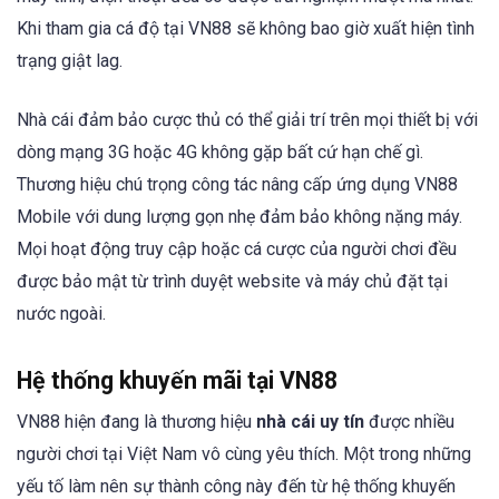
Khi tham gia cá độ tại VN88 sẽ không bao giờ xuất hiện tình
trạng giật lag.
Nhà cái đảm bảo cược thủ có thể giải trí trên mọi thiết bị với
dòng mạng 3G hoặc 4G không gặp bất cứ hạn chế gì.
Thương hiệu chú trọng công tác nâng cấp ứng dụng VN88
Mobile với dung lượng gọn nhẹ đảm bảo không nặng máy.
Mọi hoạt động truy cập hoặc cá cược của người chơi đều
được bảo mật từ trình duyệt website và máy chủ đặt tại
nước ngoài.
Hệ thống khuyến mãi tại VN88
VN88 hiện đang là thương hiệu
nhà cái uy tín
được nhiều
người chơi tại Việt Nam vô cùng yêu thích. Một trong những
yếu tố làm nên sự thành công này đến từ hệ thống khuyến