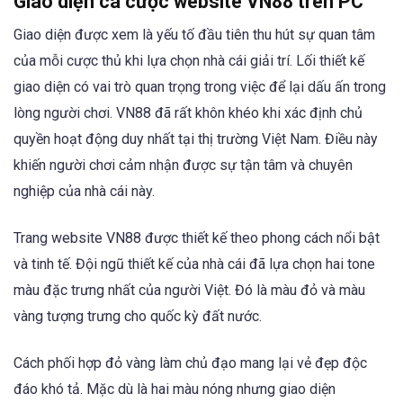
Giao diện cá cược website VN88 trên PC
Giao diện được xem là yếu tố đầu tiên thu hút sự quan tâm
của mỗi cược thủ khi lựa chọn nhà cái giải trí. Lối thiết kế
giao diện có vai trò quan trọng trong việc để lại dấu ấn trong
lòng người chơi. VN88 đã rất khôn khéo khi xác định chủ
quyền hoạt động duy nhất tại thị trường Việt Nam. Điều này
khiến người chơi cảm nhận được sự tận tâm và chuyên
nghiệp của nhà cái này.
Trang website VN88 được thiết kế theo phong cách nổi bật
và tinh tế. Đội ngũ thiết kế của nhà cái đã lựa chọn hai tone
màu đặc trưng nhất của người Việt. Đó là màu đỏ và màu
vàng tượng trưng cho quốc kỳ đất nước.
Cách phối hợp đỏ vàng làm chủ đạo mang lại vẻ đẹp độc
đáo khó tả. Mặc dù là hai màu nóng nhưng giao diện