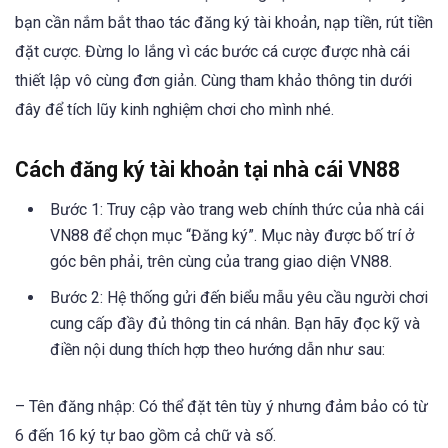
bạn cần nắm bắt thao tác đăng ký tài khoản, nạp tiền, rút tiền
đặt cược. Đừng lo lắng vì các bước cá cược được nhà cái
thiết lập vô cùng đơn giản. Cùng tham khảo thông tin dưới
đây để tích lũy kinh nghiệm chơi cho mình nhé.
Cách đăng ký tài khoản tại nhà cái VN88
Bước 1: Truy cập vào trang web chính thức của nhà cái
VN88 để chọn mục “Đăng ký”. Mục này được bố trí ở
góc bên phải, trên cùng của trang giao diện VN88.
Bước 2: Hệ thống gửi đến biểu mẫu yêu cầu người chơi
cung cấp đầy đủ thông tin cá nhân. Bạn hãy đọc kỹ và
điền nội dung thích hợp theo hướng dẫn như sau:
– Tên đăng nhập: Có thể đặt tên tùy ý nhưng đảm bảo có từ
6 đến 16 ký tự bao gồm cả chữ và số.