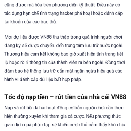
cũng được mã hóa trên phương diện kỹ thuật. Điều này có
tác dụng hạn chế tình trạng hacker phá hoại hoặc đánh cắp
tài khoản của các bạc thủ.
Mọi dự liệu được VN88 thu thập trong quá trình người chơi
đăng ký sẽ được chuyển. đến trung tâm lưu trữ nước ngoài.
Thương hiệu cam kết không bao giờ xuất hiện tình trạng tiết
lộ hoặc rò rỉ thông tin của thành viên ra bên ngoài. Đồng thời
đảm bảo hệ thống lưu trữ cẩn mật ngăn ngừa hiệu quả các
hành vi đánh cắp dữ liệu bất hợp pháp.
Tốc độ nạp tiền – rút tiền của nhà cái VN88
Nạp và rút tiền là hai hoạt động cơ bản người chơi cần thực
hiện thường xuyên khi tham gia cá cược. Nếu phương thức
giao dịch quá phức tạp sẽ khiến cược thủ cảm thấy khó chịu