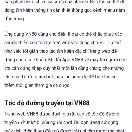
sản phẩm và dịch vụ cá cược của nhà cái. Bạc thủ có thể dễ
dàng tìm kiếm thông tin cần thiết thông qua kênh menu nằm
đầu trang.
Ứng dụng VN88 dùng cho điện thoại có thể khắc phục các
nhược điểm còn tồn tại trên website dùng cho PC. Cụ thể
như việc tối giản thao tác tìm kiếm địa chỉ trang web để
đăng nhập tài khoản. Khi tải App VN88 về máy thì người chơi
chỉ cần đăng nhập duy nhất một lần dùng chung cho những
lần sau. Từ đó giảm bớt thao tác ngoài lề đề bạc thủ có
thêm thời gian tham gia cá cược.
Tốc độ đường truyền tại VN88
Trang web VN88 được đánh giá rất cao về tốc độ đường
truyền đến thiết bị của người chơi. Dù bạn đang sử dụng
máy tính, điện thoại đều có được trải nghiệm mượt mà nhất.