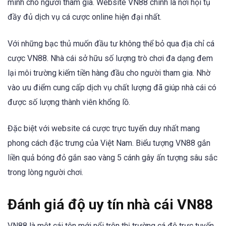
minh cho người tham gia. Website VN88 chính là nơi hội tụ
đầy đủ dịch vụ cá cược online hiện đại nhất.
Với những bạc thủ muốn đầu tư không thể bỏ qua địa chỉ cá
cược VN88. Nhà cái sở hữu số lượng trò chơi đa dạng đem
lại môi trường kiếm tiền hàng đầu cho người tham gia. Nhờ
vào ưu điểm cung cấp dịch vụ chất lượng đã giúp nhà cái có
được số lượng thành viên khổng lồ.
Đặc biệt với website cá cược trực tuyến duy nhất mang
phong cách đặc trưng của Việt Nam. Biểu tượng VN88 gắn
liền quả bóng đỏ gắn sao vàng 5 cánh gây ấn tượng sâu sắc
trong lòng người chơi.
Đánh giá độ uy tín nhà cái VN88
VN88 là một cái tên mới nổi trên thị trường cá độ trực tuyến