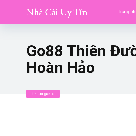
Trang ch
Go88 Thiên Đư
Hoàn Hảo
tin tức game