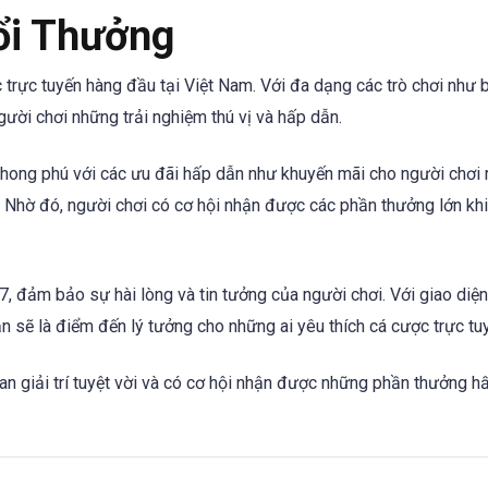
ổi Thưởng
rực tuyến hàng đầu tại Việt Nam. Với đa dạng các trò chơi như b
gười chơi những trải nghiệm thú vị và hấp dẫn.
hong phú với các ưu đãi hấp dẫn như khuyến mãi cho người chơi 
v. Nhờ đó, người chơi có cơ hội nhận được các phần thưởng lớn kh
7, đảm bảo sự hài lòng và tin tưởng của người chơi. Với giao diệ
 sẽ là điểm đến lý tưởng cho những ai yêu thích cá cược trực tu
n giải trí tuyệt vời và có cơ hội nhận được những phần thưởng h