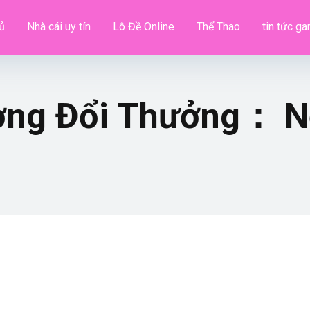
ủ
Nhà cái uy tín
Lô Đề Online
Thể Thao
tin tức g
ờng Đổi Thưởng： N