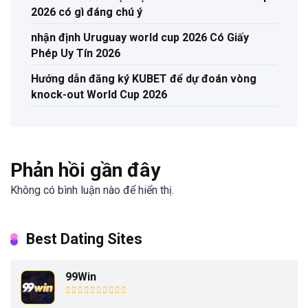
2026 có gì đáng chú ý
nhận định Uruguay world cup 2026 Có Giấy
Phép Uy Tín 2026
Hướng dẫn đăng ký KUBET để dự đoán vòng
knock-out World Cup 2026
Phản hồi gần đây
Không có bình luận nào để hiển thị.
Best Dating Sites
99Win