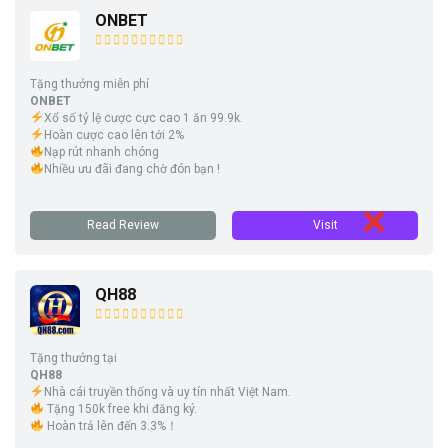
ONBET
Tặng thưởng miễn phí
ONBET
Xổ số tỷ lệ cược cực cao 1 ăn 99.9k.
Hoàn cược cao lên tới 2%
Nạp rút nhanh chóng
Nhiều ưu đãi đang chờ đón bạn !
Read Review
Visit
QH88
Tặng thưởng tại
QH88
Nhà cái truyền thống và uy tín nhất Việt Nam.
Tặng 150k free khi đăng ký.
Hoàn trả lên đến 3.3%！