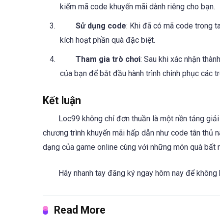
kiếm mã code khuyến mãi dành riêng cho bạn.
Sử dụng code
: Khi đã có mã code trong t
kích hoạt phần quà đặc biệt.
Tham gia trò chơi
: Sau khi xác nhận thà
của bạn để bắt đầu hành trình chinh phục các tr
Kết luận
Loc99 không chỉ đơn thuần là một nền tảng giải tr
chương trình khuyến mãi hấp dẫn như code tân thủ nà
dạng của game online cùng với những món quà bất n
Hãy nhanh tay đăng ký ngay hôm nay để không bỏ l
Read More