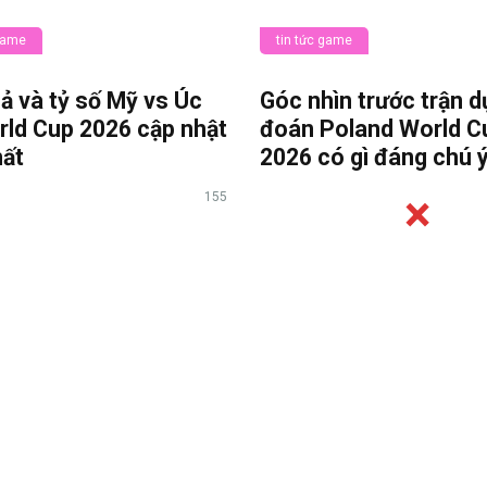
 game
tin tức game
ả và tỷ số Mỹ vs Úc
Góc nhìn trước trận d
rld Cup 2026 cập nhật
đoán Poland World C
hất
2026 có gì đáng chú 
155