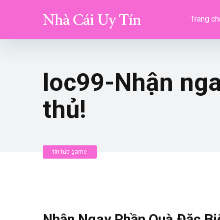
Trang ch
loc99-Nhận nga
thủ!
tin tức game
Nhận Ngay Phần Quà Đặc Bi