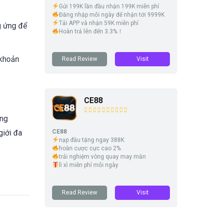
Gửi 199K lần đầu nhận 199K miễn phí
Đăng nhập mỗi ngày để nhận tới 9999K
Tải APP và nhận 59K miễn phí
g ứng để
Hoàn trả lên đến 3.3%！
 khoản
Read Review
Visit
CE88
ừng
CE88
giới đa
nạp đầu tặng ngay 388K
hoàn cược cực cao 2%
trải nghiệm vòng quay may mắn
lì xì miễn phí mỗi ngày
Read Review
Visit