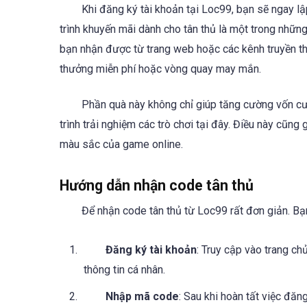
Khi đăng ký tài khoản tại Loc99, bạn sẽ ngay lập
trình khuyến mãi dành cho tân thủ là một trong những
bạn nhận được từ trang web hoặc các kênh truyền th
thưởng miễn phí hoặc vòng quay may mắn.
Phần quà này không chỉ giúp tăng cường vốn cược 
trình trải nghiệm các trò chơi tại đây. Điều này cũn
màu sắc của game online.
Hướng dẫn nhận code tân thủ
Để nhận code tân thủ từ Loc99 rất đơn giản. Bạn 
Đăng ký tài khoản
: Truy cập vào trang c
thông tin cá nhân.
Nhập mã code
: Sau khi hoàn tất việc đăn