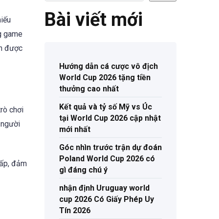
Bài viết mới
hiếu
ng game
ận được
Hướng dẫn cá cược vô địch
World Cup 2026 tặng tiền
thưởng cao nhất
Kết quả và tỷ số Mỹ vs Úc
rò chơi
tại World Cup 2026 cập nhật
 người
mới nhất
Góc nhìn trước trận dự đoán
Poland World Cup 2026 có
cấp, đảm
gì đáng chú ý
nhận định Uruguay world
cup 2026 Có Giấy Phép Uy
Tín 2026