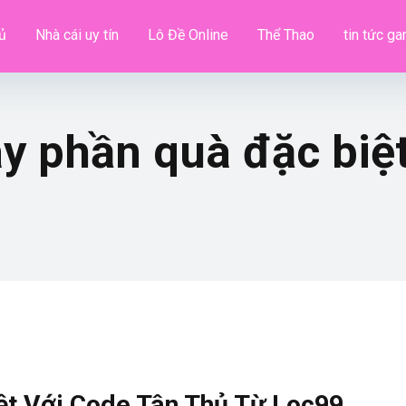
ủ
Nhà cái uy tín
Lô Đề Online
Thể Thao
tin tức g
y phần quà đặc biệt
ệt Với Code Tân Thủ Từ Loc99