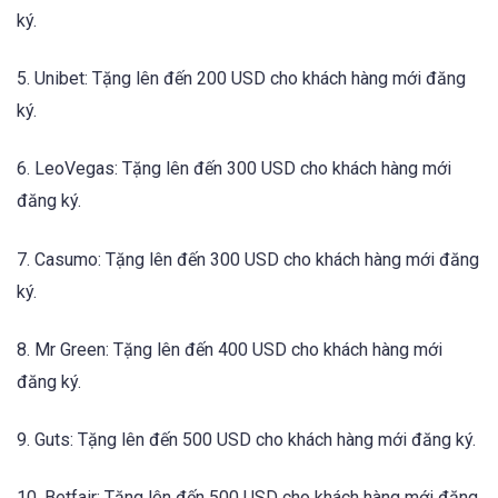
ký.
5. Unibet: Tặng lên đến 200 USD cho khách hàng mới đăng
ký.
6. LeoVegas: Tặng lên đến 300 USD cho khách hàng mới
đăng ký.
7. Casumo: Tặng lên đến 300 USD cho khách hàng mới đăng
ký.
8. Mr Green: Tặng lên đến 400 USD cho khách hàng mới
đăng ký.
9. Guts: Tặng lên đến 500 USD cho khách hàng mới đăng ký.
10. Betfair: Tặng lên đến 500 USD cho khách hàng mới đăng