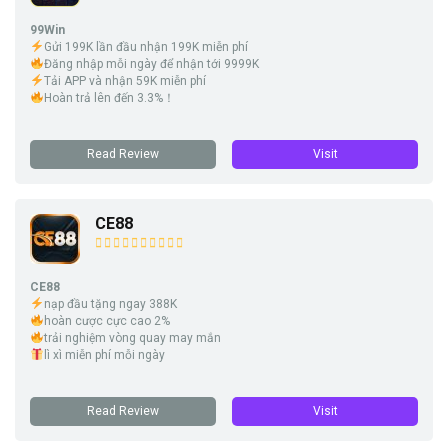
99Win
Gửi 199K lần đầu nhận 199K miễn phí
Đăng nhập mỗi ngày để nhận tới 9999K
Tải APP và nhận 59K miễn phí
Hoàn trả lên đến 3.3%！
Read Review
Visit
CE88
CE88
nạp đầu tặng ngay 388K
hoàn cược cực cao 2%
trải nghiệm vòng quay may mắn
lì xì miễn phí mỗi ngày
Read Review
Visit