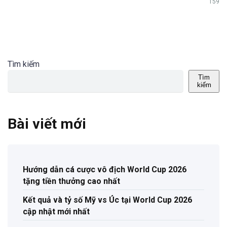
159
Tìm kiếm
Tìm
kiếm
Bài viết mới
Hướng dẫn cá cược vô địch World Cup 2026
tặng tiền thưởng cao nhất
Kết quả và tỷ số Mỹ vs Úc tại World Cup 2026
cập nhật mới nhất