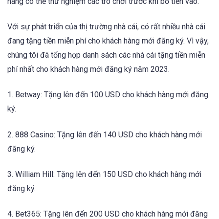
hàng có thể thử nghiệm các trò chơi trước khi bỏ tiền vào.
Với sự phát triển của thị trường nhà cái, có rất nhiều nhà cái
đang tặng tiền miễn phí cho khách hàng mới đăng ký. Vì vậy,
chúng tôi đã tổng hợp danh sách các nhà cái tặng tiền miễn
phí nhất cho khách hàng mới đăng ký năm 2023.
1. Betway: Tặng lên đến 100 USD cho khách hàng mới đăng
ký.
2. 888 Casino: Tặng lên đến 140 USD cho khách hàng mới
đăng ký.
3. William Hill: Tặng lên đến 150 USD cho khách hàng mới
đăng ký.
4. Bet365: Tặng lên đến 200 USD cho khách hàng mới đăng