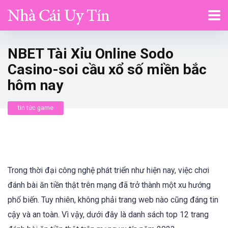
NBET Tài Xỉu Online Sodo
Casino-soi cầu xổ số miền bắc
hôm nay
tin tức game
Trong thời đại công nghệ phát triển như hiện nay, việc chơi
đánh bài ăn tiền thật trên mạng đã trở thành một xu hướng
phổ biến. Tuy nhiên, không phải trang web nào cũng đáng tin
cậy và an toàn. Vì vậy, dưới đây là danh sách top 12 trang