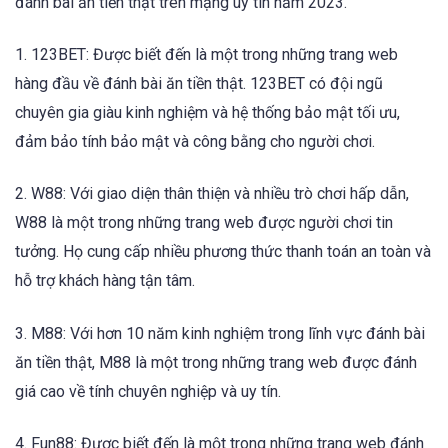
đánh bài ăn tiền thật trên mạng uy tín năm 2023.
1. 123BET: Được biết đến là một trong những trang web
hàng đầu về đánh bài ăn tiền thật. 123BET có đội ngũ
chuyên gia giàu kinh nghiệm và hệ thống bảo mật tối ưu,
đảm bảo tính bảo mật và công bằng cho người chơi.
2. W88: Với giao diện thân thiện và nhiều trò chơi hấp dẫn,
W88 là một trong những trang web được người chơi tin
tưởng. Họ cung cấp nhiều phương thức thanh toán an toàn và
hỗ trợ khách hàng tận tâm.
3. M88: Với hơn 10 năm kinh nghiệm trong lĩnh vực đánh bài
ăn tiền thật, M88 là một trong những trang web được đánh
giá cao về tính chuyên nghiệp và uy tín.
4. Fun88: Được biết đến là một trong những trang web đánh