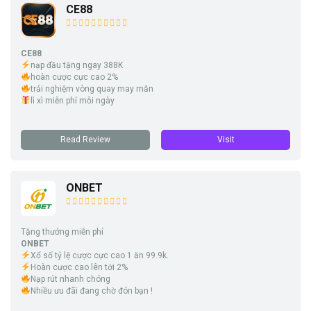
CE88
CE88
nạp đầu tặng ngay 388K
hoàn cược cực cao 2%
trải nghiệm vòng quay may mắn
lì xì miễn phí mỗi ngày
Read Review
Visit
ONBET
Tặng thưởng miễn phí
ONBET
Xổ số tỷ lệ cược cực cao 1 ăn 99.9k.
Hoàn cược cao lên tới 2%
Nạp rút nhanh chóng
Nhiều ưu đãi đang chờ đón bạn !