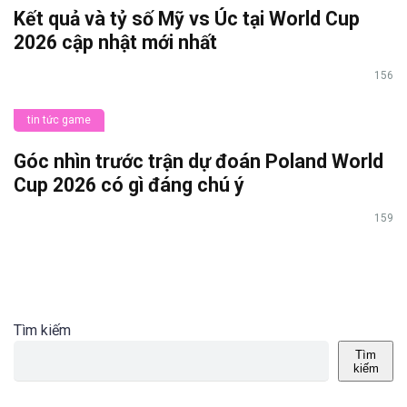
Kết quả và tỷ số Mỹ vs Úc tại World Cup
2026 cập nhật mới nhất
156
tin tức game
Góc nhìn trước trận dự đoán Poland World
Cup 2026 có gì đáng chú ý
159
Tìm kiếm
Tìm
kiếm