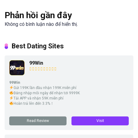
Phản hồi gần đây
Không có bình luận nào để hiển thị.
Best Dating Sites
99Win
99Win
Gửi 199K lần đầu nhận 199K miễn phí
Đăng nhập mỗi ngày để nhận tới 9999K
Tải APP và nhận 59K miễn phí
Hoàn trả lên đến 3.3%！
Read Review
Visit