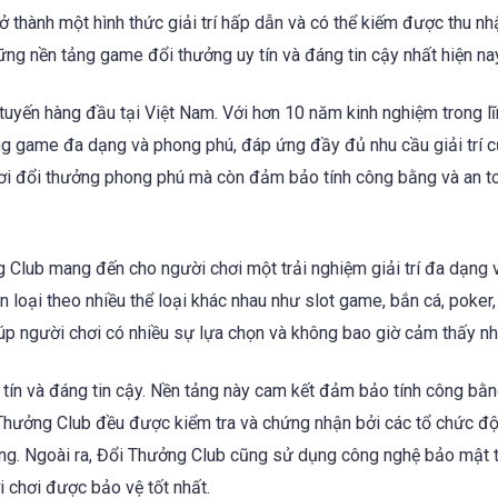
ở thành một hình thức giải trí hấp dẫn và có thể kiếm được thu nh
ng nền tảng game đổi thưởng uy tín và đáng tin cậy nhất hiện nay
uyến hàng đầu tại Việt Nam. Với hơn 10 năm kinh nghiệm trong l
g game đa dạng và phong phú, đáp ứng đầy đủ nhu cầu giải trí 
hơi đổi thưởng phong phú mà còn đảm bảo tính công bằng và an t
Club mang đến cho người chơi một trải nghiệm giải trí đa dạng và
loại theo nhiều thể loại khác nhau như slot game, bắn cá, poker,
 giúp người chơi có nhiều sự lựa chọn và không bao giờ cảm thấy n
 tín và đáng tin cậy. Nền tảng này cam kết đảm bảo tính công bằn
Thưởng Club đều được kiểm tra và chứng nhận bởi các tổ chức độ
ng. Ngoài ra, Đổi Thưởng Club cũng sử dụng công nghệ bảo mật t
 chơi được bảo vệ tốt nhất.