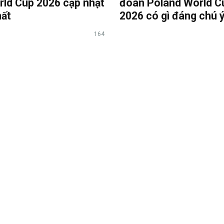
rld Cup 2026 cập nhật
đoán Poland World C
hất
2026 có gì đáng chú 
164