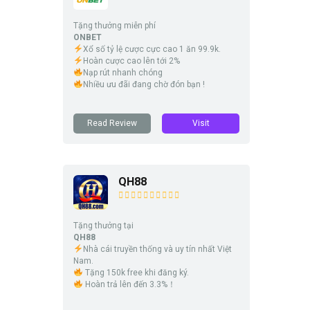
Tặng thưởng miễn phí
ONBET
Xổ số tỷ lệ cược cực cao 1 ăn 99.9k.
Hoàn cược cao lên tới 2%
Nạp rút nhanh chóng
Nhiều ưu đãi đang chờ đón bạn !
Read Review
Visit
QH88
Tặng thưởng tại
QH88
Nhà cái truyền thống và uy tín nhất Việt
Nam.
Tặng 150k free khi đăng ký.
Hoàn trả lên đến 3.3%！