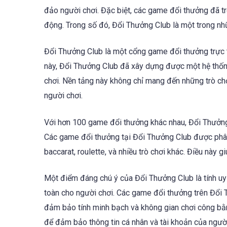
đảo người chơi. Đặc biệt, các game đổi thưởng đã tr
động. Trong số đó, Đổi Thưởng Club là một trong nhữ
Đổi Thưởng Club là một cổng game đổi thưởng trực t
này, Đổi Thưởng Club đã xây dựng được một hệ thốn
chơi. Nền tảng này không chỉ mang đến những trò c
người chơi.
Với hơn 100 game đổi thưởng khác nhau, Đổi Thưởng 
Các game đổi thưởng tại Đổi Thưởng Club được phân 
baccarat, roulette, và nhiều trò chơi khác. Điều này
Một điểm đáng chú ý của Đổi Thưởng Club là tính uy
toàn cho người chơi. Các game đổi thưởng trên Đổi 
đảm bảo tính minh bạch và không gian chơi công bằ
để đảm bảo thông tin cá nhân và tài khoản của người