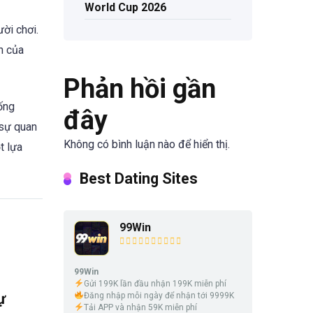
World Cup 2026
ời chơi.
n của
Phản hồi gần
hống
đây
 sự quan
Không có bình luận nào để hiển thị.
t lựa
Best Dating Sites
99Win
99Win
Gửi 199K lần đầu nhận 199K miễn phí
ự
Đăng nhập mỗi ngày để nhận tới 9999K
Tải APP và nhận 59K miễn phí