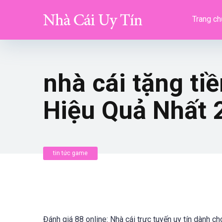
Trang ch
nhà cái tặng t
Hiệu Quả Nhất
tin tức game
Đánh giá 88 online: Nhà cái trực tuyến uy tín dành ch