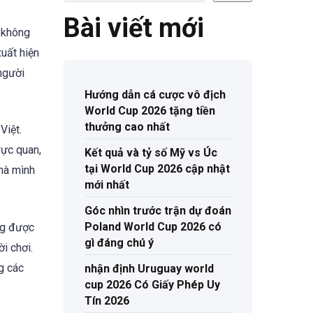
Bài viết mới
n không
xuất hiện
 người
Hướng dẫn cá cược vô địch
World Cup 2026 tặng tiền
thưởng cao nhất
Việt.
rực quan,
Kết quả và tỷ số Mỹ vs Úc
tại World Cup 2026 cập nhật
 mà mình
mới nhất
Góc nhìn trước trận dự đoán
Poland World Cup 2026 có
ứng được
gì đáng chú ý
i chơi.
g các
nhận định Uruguay world
cup 2026 Có Giấy Phép Uy
Tín 2026