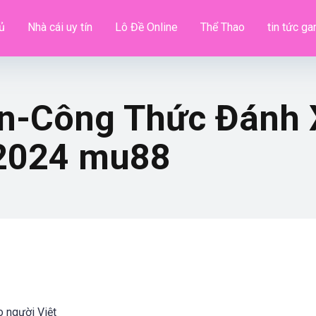
ủ
Nhà cái uy tín
Lô Đề Online
Thể Thao
tin tức g
iền-Công Thức Đánh 
 2024 mu88
o người Việt