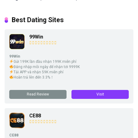
Best Dating Sites
99Win
99Win
Gửi 199K lần đầu nhận 199K miễn phí
Đăng nhập mỗi ngày để nhận tới 9999K
Tải APP và nhận 59K miễn phí
Hoàn trả lên đến 3.3%！
Read Review
Visit
CE88
CE88