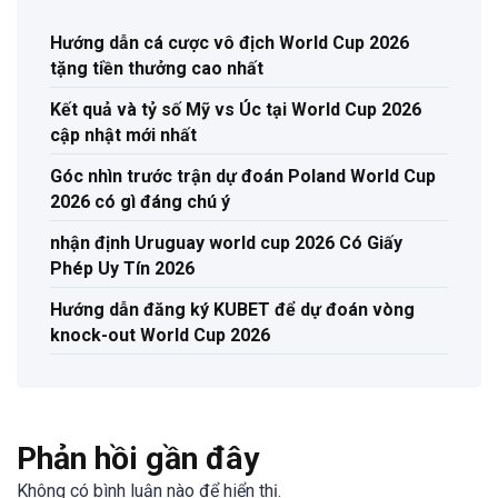
Hướng dẫn cá cược vô địch World Cup 2026
tặng tiền thưởng cao nhất
Kết quả và tỷ số Mỹ vs Úc tại World Cup 2026
cập nhật mới nhất
Góc nhìn trước trận dự đoán Poland World Cup
2026 có gì đáng chú ý
nhận định Uruguay world cup 2026 Có Giấy
Phép Uy Tín 2026
Hướng dẫn đăng ký KUBET để dự đoán vòng
knock-out World Cup 2026
Phản hồi gần đây
Không có bình luận nào để hiển thị.