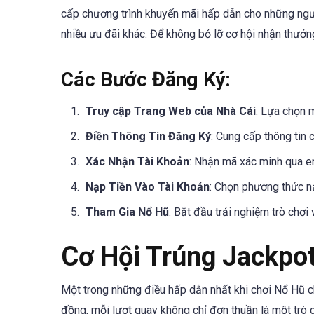
cấp chương trình khuyến mãi hấp dẫn cho những ngư
nhiều ưu đãi khác. Để không bỏ lỡ cơ hội nhận thưở
Các Bước Đăng Ký:
Truy cập Trang Web của Nhà Cái
: Lựa chọn m
Điền Thông Tin Đăng Ký
: Cung cấp thông tin c
Xác Nhận Tài Khoản
: Nhận mã xác minh qua em
Nạp Tiền Vào Tài Khoản
: Chọn phương thức nạ
Tham Gia Nổ Hũ
: Bắt đầu trải nghiệm trò chơi
Cơ Hội Trúng Jackpo
Một trong những điều hấp dẫn nhất khi chơi Nổ Hũ chí
đồng, mỗi lượt quay không chỉ đơn thuần là một trò c