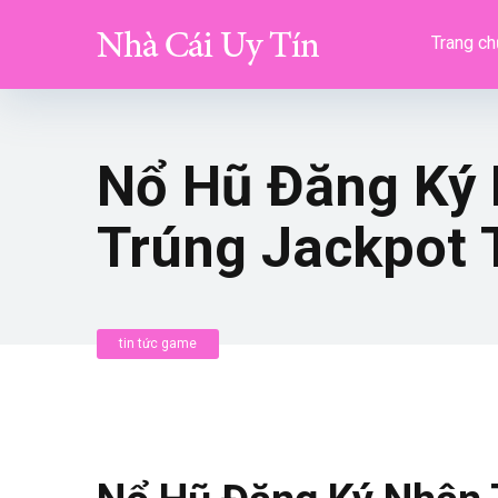
Trang ch
Nổ Hũ Đăng Ký
Trúng Jackpot 
tin tức game