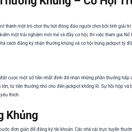
Thưởng Khủng – Cơ Hội Tr
rở thành một trò chơi thu hút đông đảo người chơi bởi tính giải trí
 kiếm một trải nghiệm mới mẻ và đầy cơ hội, thì việc tham gia Nổ
phá cách đăng ký nhận thưởng khủng và cơ hội trúng jackpot tỷ đ
ể đặt cược một số tiền nhất định để nhận những phần thưởng hấp 
g lớn, từ tiền thưởng nhỏ cho đến jackpot khổng lồ. Sự hồi hộp và 
yêu thích.
g Khủng
 bước đơn giản để đăng ký tài khoản. Các nhà cái trực tuyến thườ