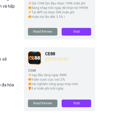
Gửi 199K lần đầu nhận 199K miễn phí
nh và hấp
Đăng nhập mỗi ngày để nhận tới 9999K
Tải APP và nhận 59K miễn phí
Hoàn trả lên đến 3.3%！
Read Review
Visit
CE88
n sẽ
CE88
nạp đầu tặng ngay 388K
hoàn cược cực cao 2%
trải nghiệm vòng quay may mắn
i đa hóa
lì xì miễn phí mỗi ngày
Read Review
Visit