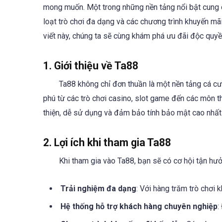
mong muốn. Một trong những nền tảng nổi bật cung cấ
loạt trò chơi đa dạng và các chương trình khuyến m
viết này, chúng ta sẽ cùng khám phá ưu đãi độc quyề
1. Giới thiệu về Ta88
Ta88 không chỉ đơn thuần là một nền tảng cá cược
phú từ các trò chơi casino, slot game đến các môn th
thiện, dễ sử dụng và đảm bảo tính bảo mật cao nhất
2. Lợi ích khi tham gia Ta88
Khi tham gia vào Ta88, bạn sẽ có cơ hội tận hưởng
Trải nghiệm đa dạng
: Với hàng trăm trò chơi 
Hệ thống hỗ trợ khách hàng chuyên nghiệp
: