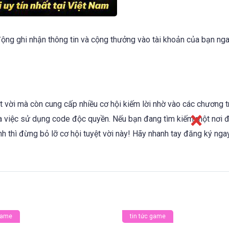
ng ghi nhận thông tin và cộng thưởng vào tài khoản của bạn nga
 vời mà còn cung cấp nhiều cơ hội kiếm lời nhờ vào các chương t
a việc sử dụng code độc quyền. Nếu bạn đang tìm kiếm một nơi đ
nh thì đừng bỏ lỡ cơ hội tuyệt vời này! Hãy nhanh tay đăng ký ng
 game
tin tức game