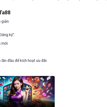
 Ta88
giản:
Đăng ký".
n mới.
n lần đầu để kích hoạt ưu đãi.