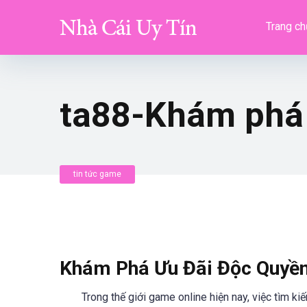
Trang ch
ta88-Khám phá 
tin tức game
Khám Phá Ưu Đãi Độc Quyền
Trong thế giới game online hiện nay, việc tìm kiế