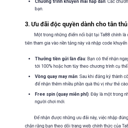
Chương trình khuyến mãi hấp dẫn
: Các chươ
bạn.
3. Ưu đãi độc quyền dành cho tân thủ
Một trong những điểm nổi bật tại Ta88 chính là ưu 
tiên tham gia vào nền tảng này và nhập code khuyến m
Thưởng tiền gửi lần đầu
: Bạn có thể nhận nga
tới 100% hoặc hơn tùy theo chương trình cụ thể
Vòng quay may mắn
: Sau khi đăng ký thành 
để nhận thêm nhiều phần quà thú vị như thẻ cào
Free spin (quay miễn phí)
: Đây là một trong 
người chơi mới.
Để nhận được những ưu đãi này, việc nhập đúng co
chắn rằng bạn theo dõi trang web chính thức của Ta8