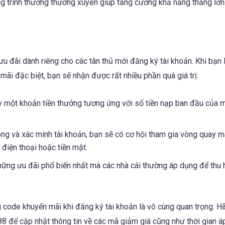
ng trình thưởng thường xuyên giúp tăng cường khả năng thắng lớn
đãi dành riêng cho các tân thủ mới đăng ký tài khoản. Khi bạn 
ãi đặc biệt, bạn sẽ nhận được rất nhiều phần quà giá trị:
y một khoản tiền thưởng tương ứng với số tiền nạp ban đầu của m
.
công và xác minh tài khoản, bạn sẽ có cơ hội tham gia vòng quay 
 điện thoại hoặc tiền mặt.
những ưu đãi phổ biến nhất mà các nhà cái thường áp dụng để thu 
de khuyến mãi khi đăng ký tài khoản là vô cùng quan trọng. H
8 để cập nhật thông tin về các mã giảm giá cũng như thời gian á