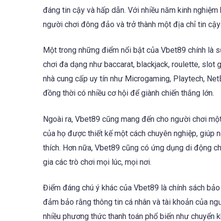
đáng tin cậy và hấp dẫn. Với nhiều năm kinh nghiệ
người chơi đông đảo và trở thành một địa chỉ tin cậy 
Một trong những điểm nổi bật của Vbet89 chính là sự 
chơi đa dạng như baccarat, blackjack, roulette, slot 
nhà cung cấp uy tín như Microgaming, Playtech, NetE
đồng thời có nhiều cơ hội để giành chiến thắng lớn.
Ngoài ra, Vbet89 cũng mang đến cho người chơi một 
của họ được thiết kế một cách chuyên nghiệp, giúp n
thích. Hơn nữa, Vbet89 cũng có ứng dụng di động ch
gia các trò chơi mọi lúc, mọi nơi.
Điểm đáng chú ý khác của Vbet89 là chính sách bảo
đảm bảo rằng thông tin cá nhân và tài khoản của ngư
nhiều phương thức thanh toán phổ biến như chuyển kh