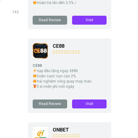
ý
Hoàn trả lên đến 3.3%！
162
Read Review
Visit
CE88
CE88
nạp đầu tặng ngay 388K
hoàn cược cực cao 2%
trải nghiệm vòng quay may mắn
lì xì miễn phí mỗi ngày
Read Review
Visit
ONBET