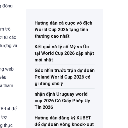
ng đồng
Hướng dẫn cá cược vô địch
ăm trò
World Cup 2026 tặng tiền
thưởng cao nhất
ơi từ các
 lượng và
Kết quả và tỷ số Mỹ vs Úc
tại World Cup 2026 cập nhật
mới nhất
ang web
Góc nhìn trước trận dự đoán
Poland World Cup 2026 có
 yêu
gì đáng chú ý
và tham
nhận định Uruguay world
cup 2026 Có Giấy Phép Uy
Tín 2026
8-bit để
 trợ
Hướng dẫn đăng ký KUBET
để dự đoán vòng knock-out
ng thực