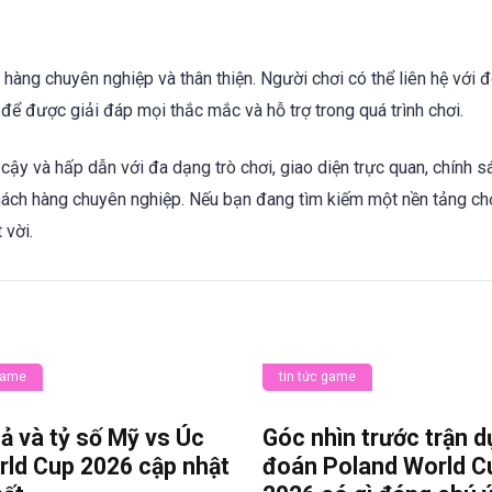
hàng chuyên nghiệp và thân thiện. Người chơi có thể liên hệ với 
 để được giải đáp mọi thắc mắc và hỗ trợ trong quá trình chơi.
cậy và hấp dẫn với đa dạng trò chơi, giao diện trực quan, chính 
khách hàng chuyên nghiệp. Nếu bạn đang tìm kiếm một nền tảng ch
 vời.
 game
tin tức game
ả và tỷ số Mỹ vs Úc
Góc nhìn trước trận d
rld Cup 2026 cập nhật
đoán Poland World C