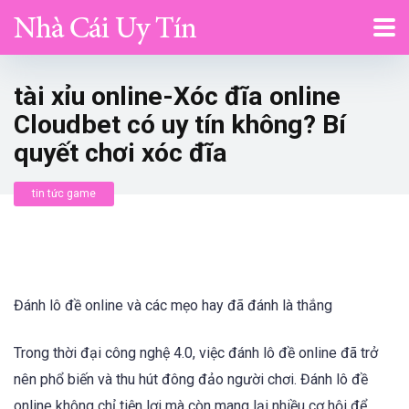
tài xỉu online-Xóc đĩa online
Cloudbet có uy tín không? Bí
quyết chơi xóc đĩa
tin tức game
Đánh lô đề online và các mẹo hay đã đánh là thắng
Trong thời đại công nghệ 4.0, việc đánh lô đề online đã trở
nên phổ biến và thu hút đông đảo người chơi. Đánh lô đề
online không chỉ tiện lợi mà còn mang lại nhiều cơ hội để