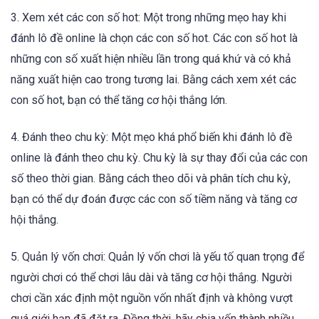
3. Xem xét các con số hot: Một trong những mẹo hay khi
đánh lô đề online là chọn các con số hot. Các con số hot là
những con số xuất hiện nhiều lần trong quá khứ và có khả
năng xuất hiện cao trong tương lai. Bằng cách xem xét các
con số hot, bạn có thể tăng cơ hội thắng lớn.
4. Đánh theo chu kỳ: Một mẹo khá phổ biến khi đánh lô đề
online là đánh theo chu kỳ. Chu kỳ là sự thay đổi của các con
số theo thời gian. Bằng cách theo dõi và phân tích chu kỳ,
bạn có thể dự đoán được các con số tiềm năng và tăng cơ
hội thắng.
5. Quản lý vốn chơi: Quản lý vốn chơi là yếu tố quan trọng để
người chơi có thể chơi lâu dài và tăng cơ hội thắng. Người
chơi cần xác định một nguồn vốn nhất định và không vượt
quá giới hạn đã đặt ra. Đồng thời, hãy chia vốn thành nhiều