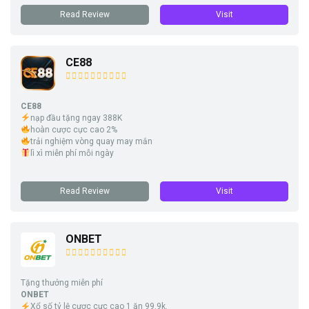
Read Review
Visit
CE88
CE88
nạp đầu tặng ngay 388K
hoàn cược cực cao 2%
trải nghiệm vòng quay may mắn
lì xì miễn phí mỗi ngày
Read Review
Visit
ONBET
Tặng thưởng miễn phí
ONBET
Xổ số tỷ lệ cược cực cao 1 ăn 99.9k.