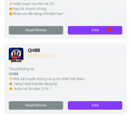
Hoàn cược cao lên tới 2%
Nạp rút nhanh chóng
Nhiều ưu đãi đang chờ đón bạn !
Read Review
Visit
QH88
Tặng thưởng tại
QH88
Nhà cái truyền thống và uy tín nhất Việt Nam.
Tặng 150k free khi đăng ký.
Hoàn trả lên đến 3.3%！
Read Review
Visit