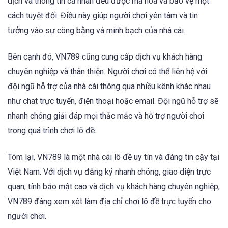
dịch và thông tin cá nhân đều được mã hóa và bảo vệ một
cách tuyệt đối. Điều này giúp người chơi yên tâm và tin
tưởng vào sự công bằng và minh bạch của nhà cái.
Bên cạnh đó, VN789 cũng cung cấp dịch vụ khách hàng
chuyên nghiệp và thân thiện. Người chơi có thể liên hệ với
đội ngũ hỗ trợ của nhà cái thông qua nhiều kênh khác nhau
như chat trực tuyến, điện thoại hoặc email. Đội ngũ hỗ trợ sẽ
nhanh chóng giải đáp mọi thắc mắc và hỗ trợ người chơi
trong quá trình chơi lô đề.
Tóm lại, VN789 là một nhà cái lô đề uy tín và đáng tin cậy tại
Việt Nam. Với dịch vụ đăng ký nhanh chóng, giao diện trực
quan, tính bảo mật cao và dịch vụ khách hàng chuyên nghiệp,
VN789 đáng xem xét làm địa chỉ chơi lô đề trực tuyến cho
người chơi.