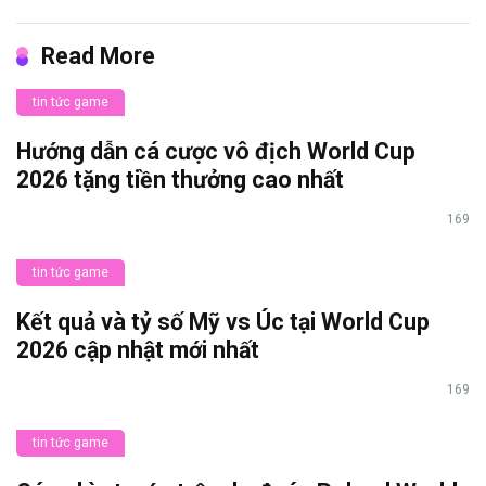
Read More
tin tức game
Hướng dẫn cá cược vô địch World Cup
2026 tặng tiền thưởng cao nhất
169
tin tức game
Kết quả và tỷ số Mỹ vs Úc tại World Cup
2026 cập nhật mới nhất
169
tin tức game