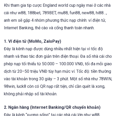
Khi tham gia tip cược England world cup ngày mai ở các nhà
cái như w88, 188bet, 789BET, mu88, fun88, new88, hi88…,
anh em sẽ gặp 4 nhóm phương thức nạp chính: ví điện tử,
Internet Banking, thẻ cào và cổng thanh toán nhanh.
1. Ví điện tử (MoMo, ZaloPay)
Đây là kênh nạp được dùng nhiều nhất hiện tại vì tốc độ
nhanh và thao tác đơn giản trên điện thoại. Đa số nhà cái cho
phép nạp tối thiểu từ 50.000 – 100.000 VNĐ, tối đa mỗi giao
dịch từ 20–50 triệu VNĐ tùy hạn mức ví. Tốc độ: tiền thường
vào tài khoản trong 30 giây – 3 phút. Một số nhà như 78WIN,
98win, luck8 còn có QR nạp rất tiện, chỉ cần quét là xong,
không phải nhập số tài khoản.
2. Ngân hàng (Internet Banking/QR chuyển khoản)
Đây là kênh “xương sống” tại các nhà cái lớn như w88,