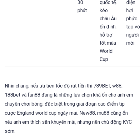
30
quốc tế,
diện
phút
kèo
hơi
châu Âu
phức
ổn định,
tạp vớ
hỗ trợ
người
tốt mùa
mới
World
Cup
Nhìn chung, nếu ưu tiên tốc độ rút tiền thì 789BET, w88,
188bet và fun88 đang là những lựa chọn khá ổn cho anh em
chuyên chơi bóng, đặc biệt trong giai đoạn cao điểm tip
cược England world cup ngày mai. New88, mu88 cũng ổn
nếu anh em thích săn khuyến mãi, nhưng nên chủ động KYC
sớm.