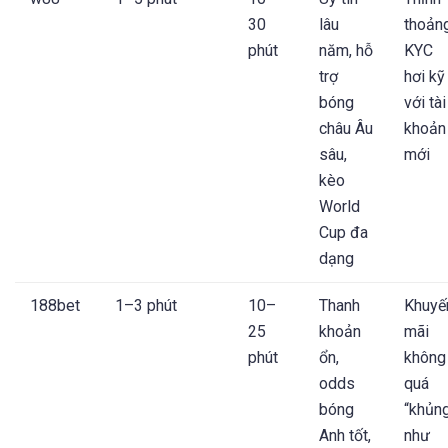
30
lâu
thoản
phút
năm, hỗ
KYC
trợ
hơi kỹ
bóng
với tài
châu Âu
khoản
sâu,
mới
kèo
World
Cup đa
dạng
188bet
1–3 phút
10–
Thanh
Khuyế
25
khoản
mãi
phút
ổn,
không
odds
quá
bóng
“khủn
Anh tốt,
như