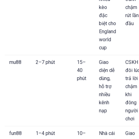
kèo
chậm
đặc
rút lần
biệt cho
đầu
England
world
cup
mu88
2–7 phút
15–
Giao
CSKH
40
diện dễ
đôi lú
phút
dùng,
trả lời
hỗ trợ
chậm
nhiều
khi
kênh
đông
nạp
người
chơi
fun88
1–4 phút
10–
Nhà cái
Giao