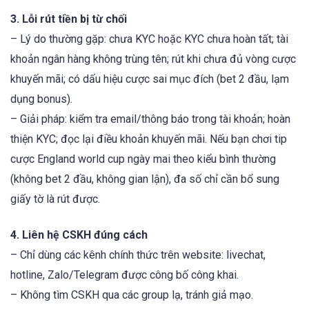
3. Lỗi rút tiền bị từ chối
– Lý do thường gặp: chưa KYC hoặc KYC chưa hoàn tất; tài
khoản ngân hàng không trùng tên; rút khi chưa đủ vòng cược
khuyến mãi; có dấu hiệu cược sai mục đích (bet 2 đầu, lạm
dụng bonus).
– Giải pháp: kiểm tra email/thông báo trong tài khoản; hoàn
thiện KYC; đọc lại điều khoản khuyến mãi. Nếu bạn chơi tip
cược England world cup ngày mai theo kiểu bình thường
(không bet 2 đầu, không gian lận), đa số chỉ cần bổ sung
giấy tờ là rút được.
4. Liên hệ CSKH đúng cách
– Chỉ dùng các kênh chính thức trên website: livechat,
hotline, Zalo/Telegram được công bố công khai.
– Không tìm CSKH qua các group lạ, tránh giả mạo.