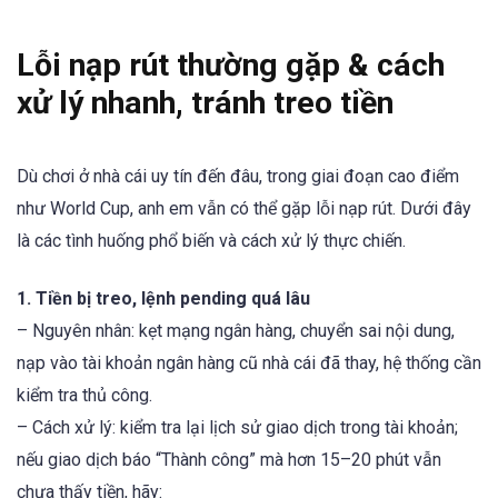
Lỗi nạp rút thường gặp & cách
xử lý nhanh, tránh treo tiền
Dù chơi ở nhà cái uy tín đến đâu, trong giai đoạn cao điểm
như World Cup, anh em vẫn có thể gặp lỗi nạp rút. Dưới đây
là các tình huống phổ biến và cách xử lý thực chiến.
1. Tiền bị treo, lệnh pending quá lâu
– Nguyên nhân: kẹt mạng ngân hàng, chuyển sai nội dung,
nạp vào tài khoản ngân hàng cũ nhà cái đã thay, hệ thống cần
kiểm tra thủ công.
– Cách xử lý: kiểm tra lại lịch sử giao dịch trong tài khoản;
nếu giao dịch báo “Thành công” mà hơn 15–20 phút vẫn
chưa thấy tiền, hãy: