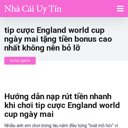
tip cược England world cup
ngày mai tặng tiền bonus cao
nhất không nên bỏ lỡ
tin tức game
Hướng dẫn nạp rút tiền nhanh
khi chơi tip cược England world
cup ngày mai
Nhiều anh em chơi bóng lâu năm đều từng “toát mồ hôi” vì