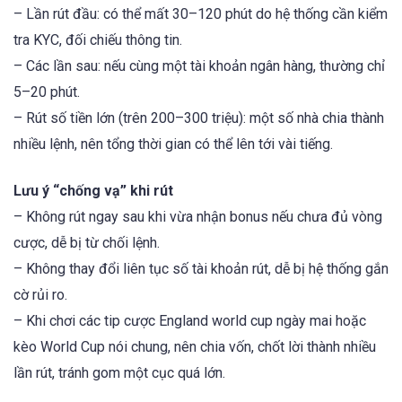
– Lần rút đầu: có thể mất 30–120 phút do hệ thống cần kiểm
tra KYC, đối chiếu thông tin.
– Các lần sau: nếu cùng một tài khoản ngân hàng, thường chỉ
5–20 phút.
– Rút số tiền lớn (trên 200–300 triệu): một số nhà chia thành
nhiều lệnh, nên tổng thời gian có thể lên tới vài tiếng.
Lưu ý “chống vạ” khi rút
– Không rút ngay sau khi vừa nhận bonus nếu chưa đủ vòng
cược, dễ bị từ chối lệnh.
– Không thay đổi liên tục số tài khoản rút, dễ bị hệ thống gắn
cờ rủi ro.
– Khi chơi các tip cược England world cup ngày mai hoặc
kèo World Cup nói chung, nên chia vốn, chốt lời thành nhiều
lần rút, tránh gom một cục quá lớn.