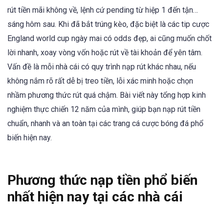
rút tiền mãi không về, lệnh cứ pending từ hiệp 1 đến tận…
sáng hôm sau. Khi đã bắt trúng kèo, đặc biệt là các tip cược
England world cup ngày mai có odds đẹp, ai cũng muốn chốt
lời nhanh, xoay vòng vốn hoặc rút về tài khoản để yên tâm.
Vấn đề là mỗi nhà cái có quy trình nạp rút khác nhau, nếu
không nắm rõ rất dễ bị treo tiền, lỗi xác minh hoặc chọn
nhầm phương thức rút quá chậm. Bài viết này tổng hợp kinh
nghiệm thực chiến 12 năm của mình, giúp bạn nạp rút tiền
chuẩn, nhanh và an toàn tại các trang cá cược bóng đá phổ
biến hiện nay.
Phương thức nạp tiền phổ biến
nhất hiện nay tại các nhà cái