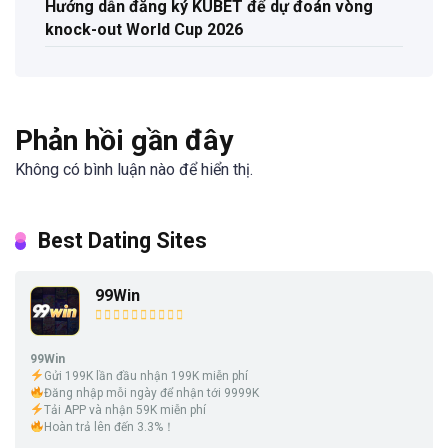
Hướng dẫn đăng ký KUBET để dự đoán vòng
knock-out World Cup 2026
Phản hồi gần đây
Không có bình luận nào để hiển thị.
Best Dating Sites
99Win
99Win
Gửi 199K lần đầu nhận 199K miễn phí
Đăng nhập mỗi ngày để nhận tới 9999K
Tải APP và nhận 59K miễn phí
Hoàn trả lên đến 3.3%！