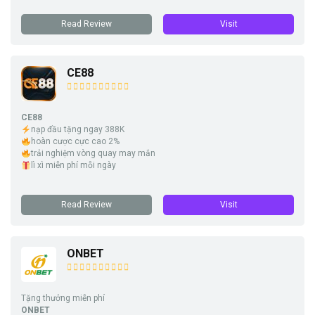
Read Review
Visit
CE88
CE88
nạp đầu tặng ngay 388K
hoàn cược cực cao 2%
trải nghiệm vòng quay may mắn
lì xì miễn phí mỗi ngày
Read Review
Visit
ONBET
Tặng thưởng miễn phí
ONBET