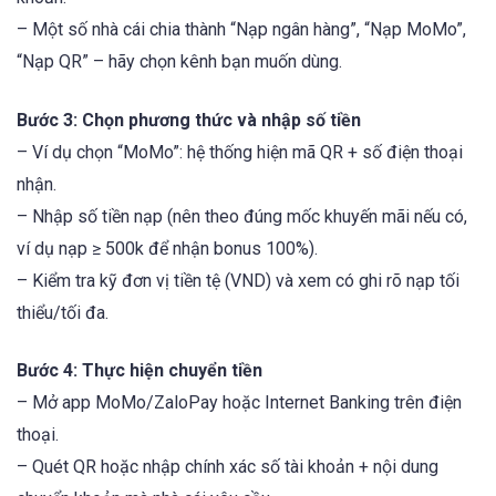
– Một số nhà cái chia thành “Nạp ngân hàng”, “Nạp MoMo”,
“Nạp QR” – hãy chọn kênh bạn muốn dùng.
Bước 3: Chọn phương thức và nhập số tiền
– Ví dụ chọn “MoMo”: hệ thống hiện mã QR + số điện thoại
nhận.
– Nhập số tiền nạp (nên theo đúng mốc khuyến mãi nếu có,
ví dụ nạp ≥ 500k để nhận bonus 100%).
– Kiểm tra kỹ đơn vị tiền tệ (VND) và xem có ghi rõ nạp tối
thiểu/tối đa.
Bước 4: Thực hiện chuyển tiền
– Mở app MoMo/ZaloPay hoặc Internet Banking trên điện
thoại.
– Quét QR hoặc nhập chính xác số tài khoản + nội dung