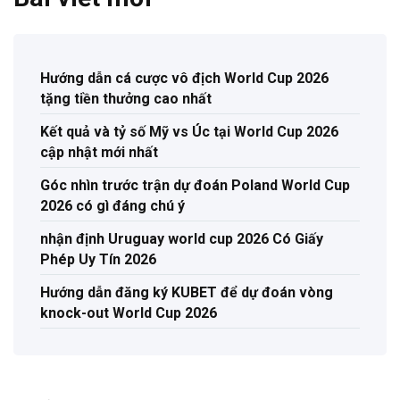
Hướng dẫn cá cược vô địch World Cup 2026
tặng tiền thưởng cao nhất
Kết quả và tỷ số Mỹ vs Úc tại World Cup 2026
cập nhật mới nhất
Góc nhìn trước trận dự đoán Poland World Cup
2026 có gì đáng chú ý
nhận định Uruguay world cup 2026 Có Giấy
Phép Uy Tín 2026
Hướng dẫn đăng ký KUBET để dự đoán vòng
knock-out World Cup 2026