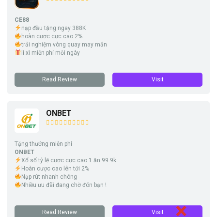
CE88
nạp đầu tặng ngay 388K
hoàn cược cực cao 2%
trải nghiệm vòng quay may mắn
lì xì miễn phí mỗi ngày
Read Review
Visit
ONBET
Tặng thưởng miễn phí
ONBET
Xổ số tỷ lệ cược cực cao 1 ăn 99.9k.
Hoàn cược cao lên tới 2%
Nạp rút nhanh chóng
Nhiều ưu đãi đang chờ đón bạn !
Read Review
Visit