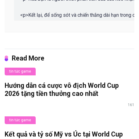
Read More
tin tức game
Hướng dẫn cá cược vô địch World Cup
2026 tặng tiền thưởng cao nhất
161
tin tức game
Kết quả và tỷ số Mỹ vs Úc tại World Cup