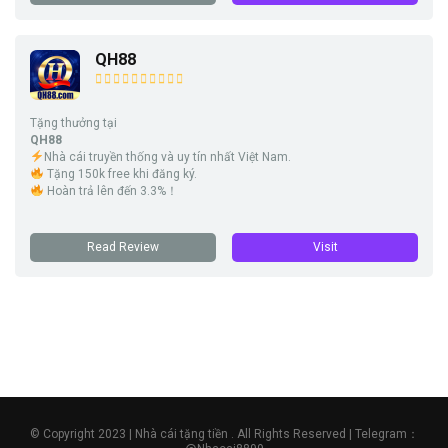
QH88
Tặng thưởng tại
QH88
Nhà cái truyền thống và uy tín nhất Việt Nam.
Tặng 150k free khi đăng ký.
Hoàn trả lên đến 3.3%！
Read Review
Visit
© Copyright 2023 | Nhà cái tặng tiền . All Rights Reserved | Telegram：