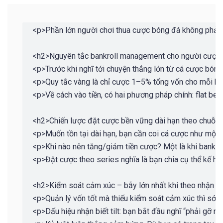
<p>Phần lớn người chơi thua cược bóng đá không phải vì dự đoán sai quá nhiều, mà vì không biết quản lý vốn. Bạn có thể phân tích chuẩn một kèo nhận định Thailand World Cup bán kết, chọn đúng cửa, nhưng chỉ cần vào tiền quá tay, gấp thếp vô tội vạ hoặc cố “gỡ” trong ngày xấu là toàn bộ tài khoản bay màu. Cược bóng đá là cuộc chơi xác suất, mà đã là xác suất thì biến động ngắn hạn là điều bắt buộc phải có. Sự khác biệt giữa người thắng dài hạn và kẻ cháy tài nằm ở cách họ xây dựng bankroll, kiểm soát cảm xúc và tối ưu từng đồng vốn, chứ không phải ở một vài trận may mắn nhất thời.</p>

<h2>Nguyên tắc bankroll management cho người cược bóng đá chuyên nhận định Thailand World Cup bán kết</h2>
<p>Trước khi nghĩ tới chuyện thắng lớn từ cá cược bóng đá, bạn phải coi vốn cược (bankroll) là “máu” cần được bảo vệ. Nhất là khi chơi các kèo nhận định Thailand World Cup bán kết, biên độ biến động có thể rất lớn do thị trường đông