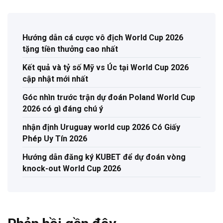
Hướng dẫn cá cược vô địch World Cup 2026
tặng tiền thưởng cao nhất
Kết quả và tỷ số Mỹ vs Úc tại World Cup 2026
cập nhật mới nhất
Góc nhìn trước trận dự đoán Poland World Cup
2026 có gì đáng chú ý
nhận định Uruguay world cup 2026 Có Giấy
Phép Uy Tín 2026
Hướng dẫn đăng ký KUBET để dự đoán vòng
knock-out World Cup 2026