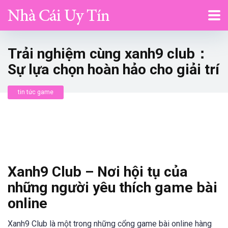
Trải nghiệm cùng xanh9 club：
Sự lựa chọn hoàn hảo cho giải trí
tin tức game
Xanh9 Club – Nơi hội tụ của
những người yêu thích game bài
online
Xanh9 Club là một trong những cổng game bài online hàng