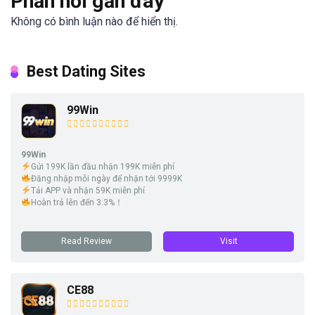
Phản hồi gần đây
Không có bình luận nào để hiển thị.
Best Dating Sites
99Win
99Win
Gửi 199K lần đầu nhận 199K miễn phí
Đăng nhập mỗi ngày để nhận tới 9999K
Tải APP và nhận 59K miễn phí
Hoàn trả lên đến 3.3%！
Read Review
Visit
CE88