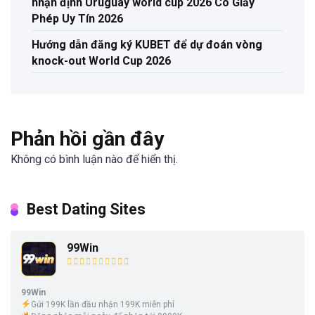
nhận định Uruguay world cup 2026 Có Giấy
Phép Uy Tín 2026
Hướng dẫn đăng ký KUBET để dự đoán vòng
knock-out World Cup 2026
Phản hồi gần đây
Không có bình luận nào để hiển thị.
Best Dating Sites
99Win
99Win
Gửi 199K lần đầu nhận 199K miễn phí