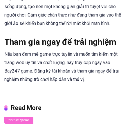
sống động, tạo nên một không gian giải trí tuyệt vời cho
người chơi. Cảm giác chân thực như đang tham gia vào thế
giới ảo sẽ khiến bạn không thể rời mắt khỏi màn hình.
Tham gia ngay để trải nghiệm
Nếu bạn đam mê game trực tuyến và muốn tìm kiếm một
trang web uy tín và chất lượng, hãy truy cập ngay vào
Bay247 game. Đăng ký tài khoản và tham gia ngay để trải
nghiệm những trò chơi hấp dẫn và thú vị.
Read More
tin tức game