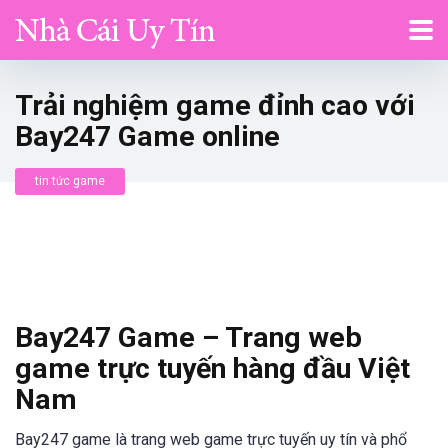
Trải nghiệm game đỉnh cao với
Bay247 Game online
tin tức game
Bay247 Game – Trang web
game trực tuyến hàng đầu Việt
Nam
Bay247 game là trang web game trực tuyến uy tín và phổ