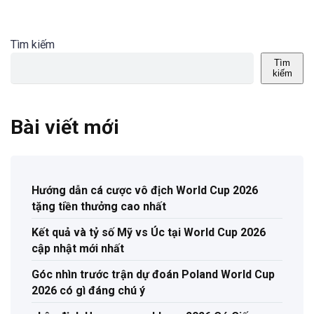
Tìm kiếm
Tìm
kiếm
Bài viết mới
Hướng dẫn cá cược vô địch World Cup 2026
tặng tiền thưởng cao nhất
Kết quả và tỷ số Mỹ vs Úc tại World Cup 2026
cập nhật mới nhất
Góc nhìn trước trận dự đoán Poland World Cup
2026 có gì đáng chú ý